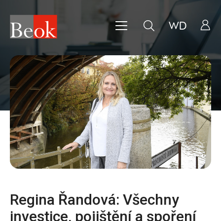
Vše
Bankovní produkty
Broker Consulting
Bydlení
Finanční plán
Klienti
Příležitost
Reality
Renta
Spoření & Investice
Zabezpečení
Regina Řandová: Všechny
investice, pojištění a spoření