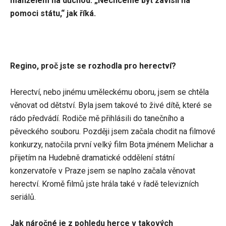
manželem na důchod. „Nechceme být závislí na
pomoci státu,“ jak říká.
Regino, proč jste se rozhodla pro herectví?
Herectví, nebo jinému uměleckému oboru, jsem se chtěla
věnovat od dětství. Byla jsem takové to živé dítě, které se
rádo předvádí. Rodiče mě přihlásili do tanečního a
pěveckého souboru. Později jsem začala chodit na filmové
konkurzy, natočila první velký film Bota jménem Melichar a
přijetím na Hudebně dramatické oddělení státní
konzervatoře v Praze jsem se naplno začala věnovat
herectví. Kromě filmů jste hrála také v řadě televizních
seriálů.
Jak náročné je z pohledu herce v takových