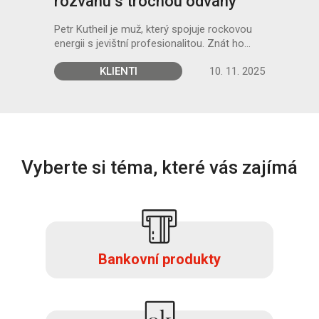
 je
rozvahu s trochou odvahy
odb
er
a č
Petr Kutheil je muž, který spojuje rockovou
energii s jevištní profesionalitou. Znát ho...
Libo
scén
 2021
KLIENTI
10. 11. 2025
na t
význ
spolu
jako
Vyberte si téma, které vás zajímá
Bankovní produkty