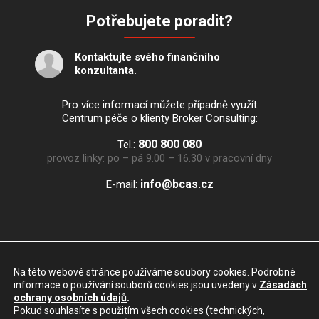
Potřebujete poradit?
Kontaktujte svého finančního
konzultanta.
Pro více informací můžete případně využít
Centrum péče o klienty Broker Consulting:
800 800 080
Tel.:
provoz linky: po – pá 9.00 – 16.30 v pracovní dny
ni
cb@of
zc.sa
E-mail:
Odkazy
Na této webové stránce používáme soubory cookies. Podrobné
informace o používání souborů cookies jsou uvedeny v
Zásadách
ochrany osobních údajů
.
Pokud souhlasíte s použitím všech cookies (technických,