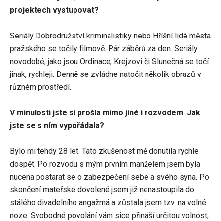
projektech vystupovat?
Seriály Dobrodružství kriminalistiky nebo Hříšní lidé města
pražského se točily filmově. Pár záběrů za den. Seriály
novodobé, jako jsou Ordinace, Krejzovi či Slunečná se točí
jinak, rychleji. Denně se zvládne natočit několik obrazů v
různém prostředí.
V minulosti jste si prošla mimo jiné i rozvodem. Jak
jste se s ním vypořádala?
Bylo mi tehdy 28 let. Tato zkušenost mě donutila rychle
dospět. Po rozvodu s mým prvním manželem jsem byla
nucena postarat se o zabezpečení sebe a svého syna. Po
skončení mateřské dovolené jsem již nenastoupila do
stálého divadelního angažmá a zůstala jsem tzv. na volné
noze. Svobodné povolání vám sice přináší určitou volnost,